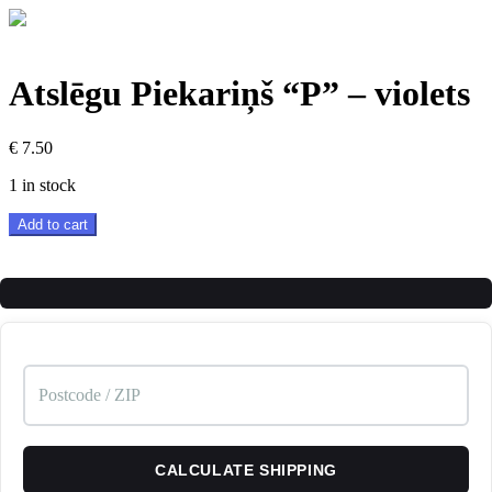
Atslēgu Piekariņš “P” – violets
€
7.50
1 in stock
Atslēgu
Add to cart
Piekariņš
"P"
-
violets
quantity
CALCULATE SHIPPING