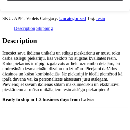
SKU:
APP - Violets
Category:
Uncategorized
Tag:
resin
Description
Shipping
Description
Ienesiet savā ikdienā unikālu un stilīgu pieskārienu ar mūsu roku
darba atslēgu piekariņu, kas veidots no augstas kvalitātes resin.
Katrs piekariņš ir rūpīgi izgatavots ar lielu uzmanību detaļām, lai
nodrošinātu izsmalcinātu dizainu un izturību. Pieejami dažādos
dizainos un krāsu kombinācijās, šie piekariņi ir ideāli piemēroti kā
īpaša dāvana vai kā personalizēts aksesuārs jūsu atslēgām.
Pievienojiet savam ikdienas stilam māksliniecisku un ekskluzīvu
pieskārienu ar mūsu unikālajiem resin atslēgu piekariņiem!
Ready to ship in 1-3 business days from Latvia