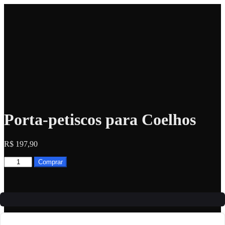
Porta-petiscos para Coelhos
R$
197,90
Porta-
Comprar
petiscos
para
Coelhos
quantidade