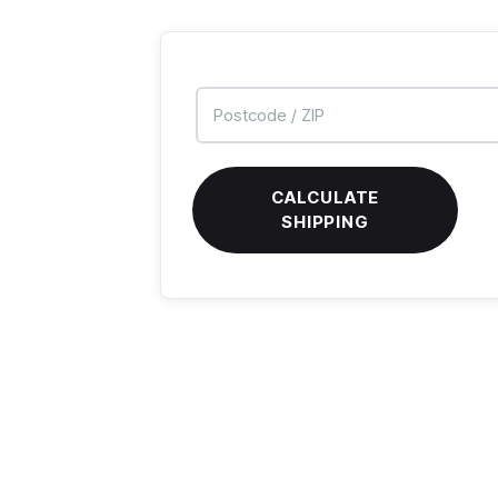
quantity
CALCULATE
SHIPPING