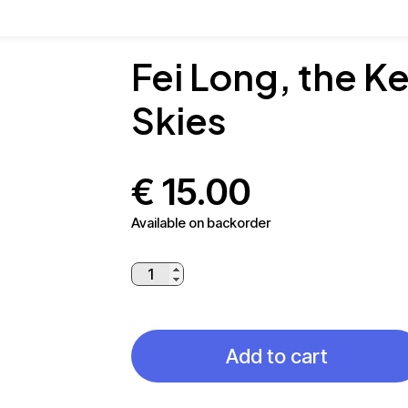
Fei Long, the K
Skies
€
15.00
Available on backorder
Fei
Long,
the
Keeper
Add to cart
of
the
Skies