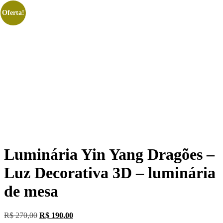
Oferta!
Luminária Yin Yang Dragões –
Luz Decorativa 3D – luminária
de mesa
Original
Current
R$
270,00
R$
190,00