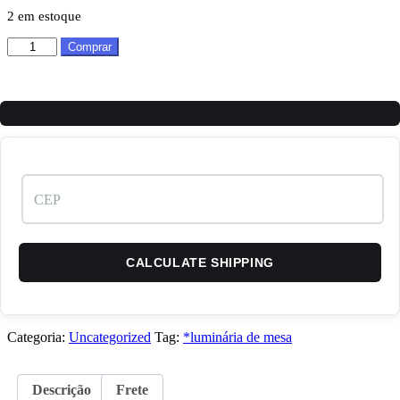
price
price
2 em estoque
was:
is:
R$ 270,00.
R$ 190,00.
Luminária
Comprar
Yin
Yang
Dragões
–
Luz
Decorativa
3D
-
luminária
de
mesa
quantidade
CALCULATE SHIPPING
Categoria:
Uncategorized
Tag:
*luminária de mesa
Descrição
Frete