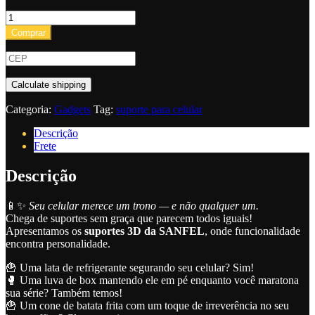
Suporte
para
Comprar
celular
tipo
lata
amassada
Calculate shipping
quantidade
Categoria:
Gadgets
Tag:
suporte para celular
Descrição
Frete
Descrição
📱✨
Seu celular merece um trono — e não qualquer um.
Chega de suportes sem graça que parecem todos iguais!
Apresentamos os
suportes 3D da SANFEL
, onde funcionalidade
encontra personalidade.
🍟 Uma lata de refrigerante segurando seu celular? Sim!
🥊 Uma luva de box mantendo ele em pé enquanto você maratona
sua série? Também temos!
🍟 Um cone de batata frita com um toque de irreverência no seu